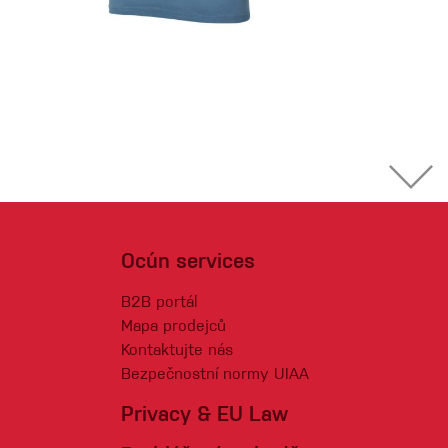
Ocún services
B2B portál
Mapa prodejců
Kontaktujte nás
Bezpečnostní normy UIAA
Privacy & EU Law