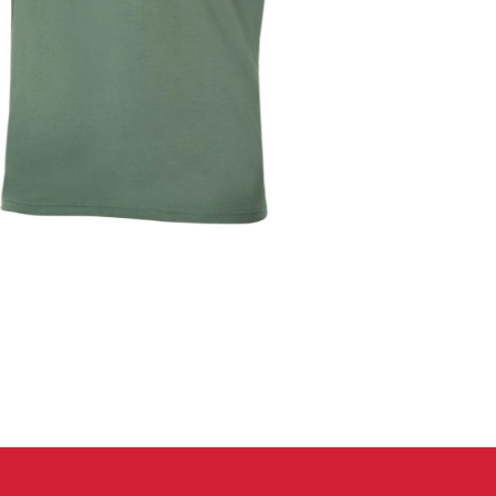
 oblečení
Kalhoty
Trika
Bundy
Kalhoty
Trika
Bundy