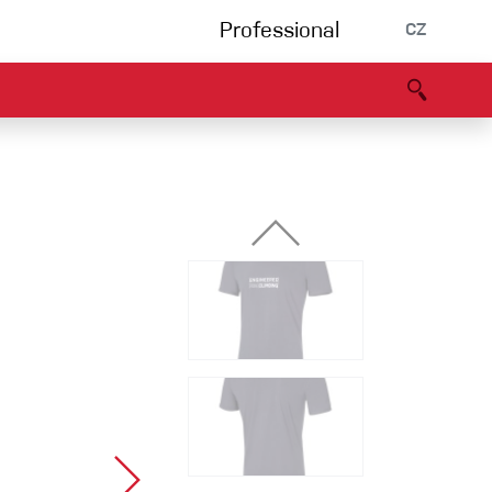
Professional
CZ
rnění
Partneři
B2B portál
Prohlášení o shodě
Události
Bouldering
Lezecká stěna
Via Ferrata
Vícedélky/tradiční