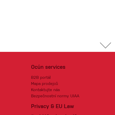
Ocún services
B2B portál
Mapa prodejců
Kontaktujte nás
Bezpečnostní normy UIAA
Privacy & EU Law