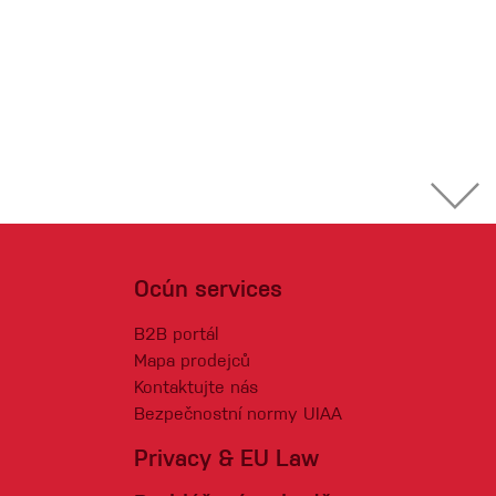
Ocún services
B2B portál
Mapa prodejců
Kontaktujte nás
Bezpečnostní normy UIAA
Privacy & EU Law