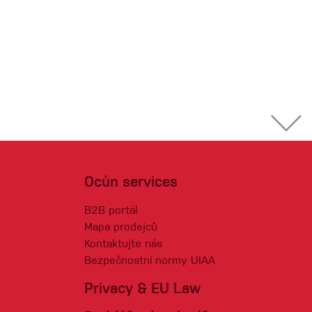
Ocún services
B2B portál
Mapa prodejců
Kontaktujte nás
Bezpečnostní normy UIAA
Privacy & EU Law