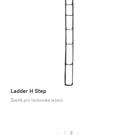
Ladder H Step
Žebřík pro technické lezení
‹
1
2
›