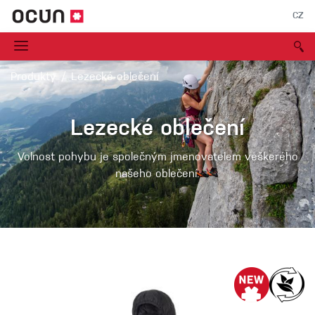
CZ
Produkty
Lezecké oblečení
Lezecké oblečení
Volnost pohybu je společným jmenovatelem veškerého
našeho oblečení.