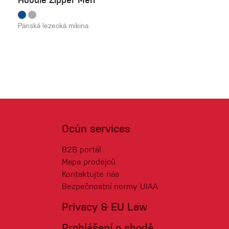
Hoodie Zipper Men
Pánská lezecká mikina
Ocún services
B2B portál
Mapa prodejců
Kontaktujte nás
Bezpečnostní normy UIAA
Privacy & EU Law
Prohlášení o shodě