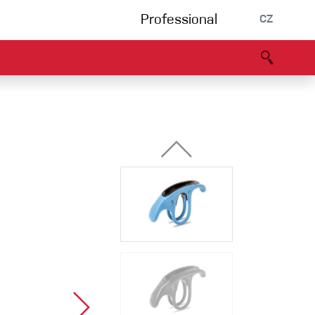
Professional
CZ
rnění
Partneři
B2B portál
Prohlášení o shodě
Události
Bouldering
Lezecká stěna
Via Ferrata
Vícedélky/tradiční