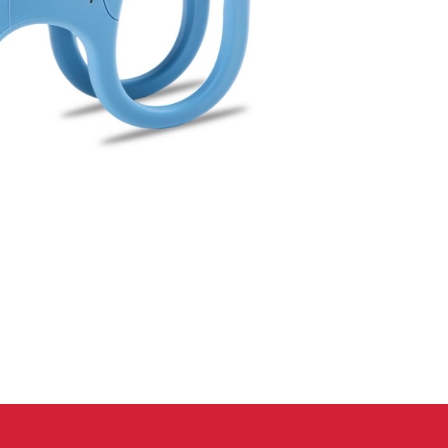
 oblečení
Kalhoty
Trika
Bundy
Kalhoty
Trika
Bundy