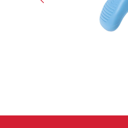
Spárové rukavice
Lezecké
Muži
Ženy