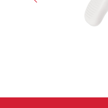
Spárové rukavice
Lezecké
Muži
Ženy