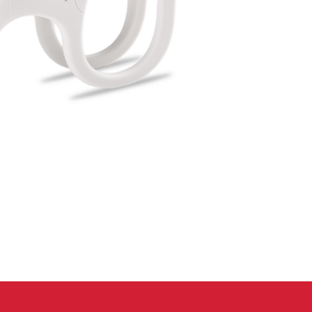
 oblečení
Kalhoty
Trika
Bundy
Kalhoty
Trika
Bundy