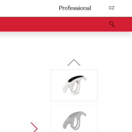
Professional
CZ
rnění
Partneři
B2B portál
Prohlášení o shodě
Události
Bouldering
Lezecká stěna
Via Ferrata
Vícedélky/tradiční