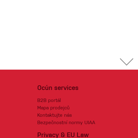
Ocún services
B2B portál
Mapa prodejců
Kontaktujte nás
Bezpečnostní normy UIAA
Privacy & EU Law