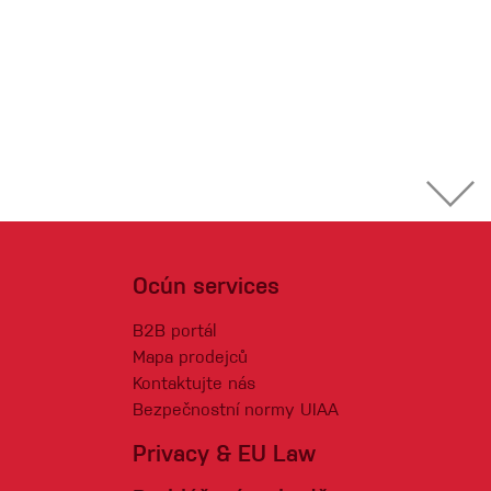
Ocún services
B2B portál
Mapa prodejců
Kontaktujte nás
Bezpečnostní normy UIAA
Privacy & EU Law