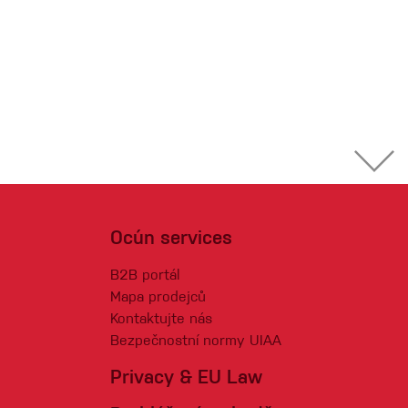
Ocún services
B2B portál
Mapa prodejců
Kontaktujte nás
Bezpečnostní normy UIAA
Privacy & EU Law