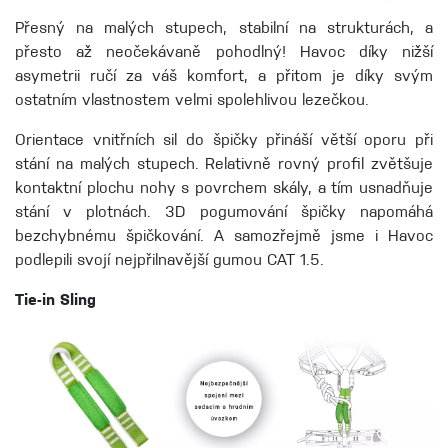
Přesný na malých stupech, stabilní na strukturách, a
přesto až neočekávaně pohodlný! Havoc díky nižší
asymetrii ručí za váš komfort, a přitom je díky svým
ostatním vlastnostem velmi spolehlivou lezečkou.
Orientace vnitřních sil do špičky přináší větší oporu při
stání na malých stupech. Relativně rovný profil zvětšuje
kontaktní plochu nohy s povrchem skály, a tím usnadňuje
stání v plotnách. 3D pogumování špičky napomáhá
bezchybnému špičkování. A samozřejmě jsme i Havoc
podlepili svojí nejpřilnavější gumou CAT 1.5.
Tie-in Sling