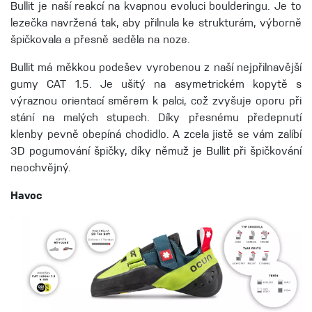
Bullit je naší reakcí na kvapnou evoluci boulderingu. Je to
lezečka navržená tak, aby přilnula ke strukturám, výborně
špičkovala a přesně seděla na noze.
Bullit má měkkou podešev vyrobenou z naší nejpřilnavější
gumy CAT 1.5. Je ušitý na asymetrickém kopytě s
výraznou orientací směrem k palci, což zvyšuje oporu při
stání na malých stupech. Díky přesnému předepnutí
klenby pevně obepíná chodidlo. A zcela jistě se vám zalíbí
3D pogumování špičky, díky němuž je Bullit při špičkování
neochvějný.
Havoc