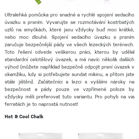
Ultralehká pomůcka pro snadné a rychlé spojení sedacího
úvazku s prsním. Vyvarujte se rozmotávání kostrbatých
uzlů na smyčkách, které jsou vždycky buď moc krátké,
nebo moc dlouhé. Spojení sedacího úvazku s prsním
zaručuje bezpečnější pády ve všech lezeckých terénech.
Toto řešení odvede veškerou práci, kterou by udělal
standardní celotělový úvazek, a má navíc několik dalších
výhod (můžete například bezpečně odpojit prsní úvazek v
okamžiku, kdy si potřebujete sundat mikinu, a přitom jste
stále jištěni). Začátečníci a lezci s vyššími nároky na
bezpečnost a pády pouze ve vzpřímené poloze by
vždycky měli preferovat tuto variantu. Pro pohyb na via
ferratách je to naprostá nutnost!
Hot & Cool Chalk