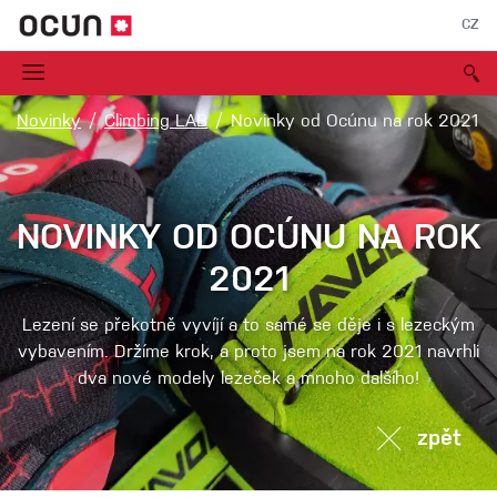
CZ
Novinky
Climbing LAB
Novinky od Ocúnu na rok 2021
NOVINKY OD OCÚNU NA ROK
2021
Lezení se překotně vyvíjí a to samé se děje i s lezeckým
vybavením. Držíme krok, a proto jsem na rok 2021 navrhli
dva nové modely lezeček a mnoho dalšího!
zpět