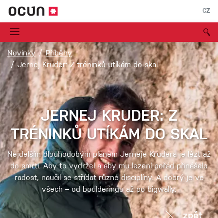
CZ
Novinky
Příběhy
Jernej Kruder: Z tréninků utíkám do skal
JERNEJ KRUDER: Z
TRÉNINKŮ UTÍKÁM DO SKAL
Nejdelším dlouhodobým plánem Jerneje Krudera je lézt až
do smrti. Aby to vydržel a aby mu lezení pořád přinášelo
radost, naučil se střídat různé disciplíny. A dobrý je ve
všech – od boulderingu až po bigwally.
zpět