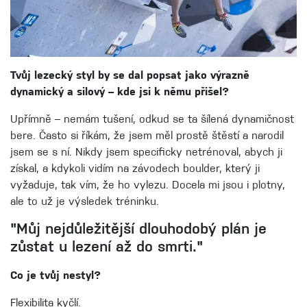
Tvůj lezecký styl by se dal popsat jako výrazně
dynamický a silový – kde jsi k němu přišel?
Upřímně – nemám tušení, odkud se ta šílená dynamičnost
bere. Často si říkám, že jsem měl prostě štěstí a narodil
jsem se s ní. Nikdy jsem specificky netrénoval, abych ji
získal, a kdykoli vidím na závodech boulder, který ji
vyžaduje, tak vím, že ho vylezu. Docela mi jsou i plotny,
ale to už je výsledek tréninku.
"Můj nejdůležitější dlouhodobý plán je
zůstat u lezení až do smrti."
Co je tvůj nestyl?
Flexibilita kyčlí.