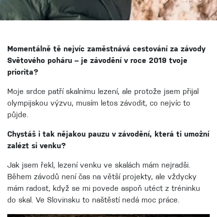
Momentálně tě nejvíc zaměstnává cestování za závody
Světového poháru – je závodění v roce 2019 tvoje
priorita?
Moje srdce patří skalnímu lezení, ale protože jsem přijal
olympijskou výzvu, musím letos závodit, co nejvíc to
půjde.
Chystáš i tak nějakou pauzu v závodění, která ti umožní
zalézt si venku?
Jak jsem řekl, lezení venku ve skalách mám nejradši.
Během závodů není čas na větší projekty, ale vždycky
mám radost, když se mi povede aspoň utéct z tréninku
do skal. Ve Slovinsku to naštěstí nedá moc práce.