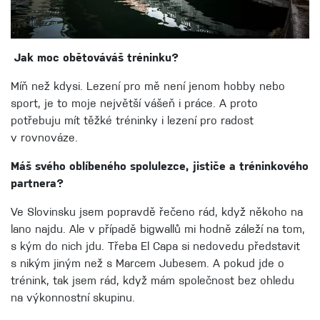
Jak moc obětováváš tréninku?
Míň než kdysi. Lezení pro mě není jenom hobby nebo
sport, je to moje největší vášeň i práce. A proto
potřebuju mít těžké tréninky i lezení pro radost
v rovnováze.
Máš svého oblíbeného spolulezce, jističe a tréninkového
partnera?
Ve Slovinsku jsem popravdě řečeno rád, když někoho na
lano najdu. Ale v případě bigwallů mi hodně záleží na tom,
s kým do nich jdu. Třeba El Capa si nedovedu představit
s nikým jiným než s Marcem Jubesem. A pokud jde o
trénink, tak jsem rád, když mám společnost bez ohledu
na výkonnostní skupinu.