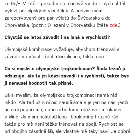
za 9a/+. V létě – pokud mi to časově vyjde – bych chtěl
vylézt pár alpských vícedélek. A podzim mám
zarezervovaný pro pár výletů do Švýcarska a do
Chorvatska. (pozn.: O lezení v Chorvatsku čtěte
zde
.
)
Chystáš se letos závodit i na laně a vrychlosti?
Olympijská kombinace vyžaduje, abychom trénovali a
závodili ve všech třech disciplínách, takže ano.
Co si myslíš o olympijské trojkombinaci? Řada lezců ji
odsuzuje, ale ty jsi kdysi závodil i v rychlosti, takže bys
ji nemusel hodnotit tak přísně.
Já si myslím, že olympijskou trojkombinaci nemá rád
nikdo. Ale teď už s ní nic neuděláme a je jen na nás, jestli
se s ní popereme, nebo si budeme stěžovat s rukama
v klíně. Já mám naštěstí lano i bouldering hrozně rád,
takže pro mě není těžké trénovat na obojí. Rychlost se
od obojího zásadně liší, ale vlastně mě taky baví. Je dobrá