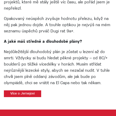
projektů, které mě stály ještě víc času, ale pořád jsem je
nepřelezl.
Opakovaný neúspěch zvyšuje hodnotu přelezu, když na
něj pak jednou dojde. A touhle optikou je nejvýš na mém
seznamu úspěchů prváč Dugi rat 9a+.
A jaké máš středně a dlouhodobé plány?
Nejdůležitější dlouhodobý plán je zůstat u lezení až do
smrti. Vždycky si budu hledat pěkné projekty – od 8C/+
boulderů po těžké vícedélky v horách. Musím střídat
nejrůznější lezecké styly, abych se nezačal nudit. V tuhle
chvíli jsem plně oddaný závodům, ale jak bude po
olympiádě, chci se vrátit na El Capa nebo tak někam.
Více o Jernejovi