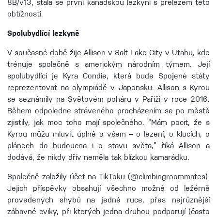
8B/v13, stala se první kanadskou lezkyní s přelezem této
obtížnosti.
Spolubydlící lezkyně
V současné době žije Allison v Salt Lake City v Utahu, kde
trénuje společně s americkým národním týmem. Její
spolubydlící je Kyra Condie, která bude Spojené státy
reprezentovat na olympiádě v Japonsku. Allison s Kyrou
se seznámily na Světovém poháru v Paříži v roce 2016.
Během odpoledne stráveného procházením se po městě
zjistily, jak moc toho mají společného. “Mám pocit, že s
Kyrou můžu mluvit úplně o všem – o lezení, o klucích, o
plánech do budoucna i o stavu světa,” říká Allison a
dodává, že nikdy dřív neměla tak blízkou kamarádku.
Společně založily účet na TikToku (@climbingroommates).
Jejich příspěvky obsahují všechno možné od ležérně
provedených shybů na jedné ruce, přes nejrůznější
zábavné cviky, při kterých jedna druhou podporují (často