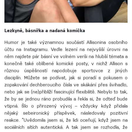
Lezkyně, básnířka a nadaná komička
Humor je také významnou součástí Allisonina osobního
účtu na Instagramu. Vedle lezení na nejvyšší úrovni na
něm najdete pár básní ve volném verši na hlubší témata a
konečně také oblíbené komické posty, v nichž Allison s
různou úspěšností napodobuje sportovce z jiných
disciplín. Můžete se podívat, jak si poradí s pokusem o
zopakování dechberoucího čísla ve skákání přes švihadlo,
nebo jak se (ne)přiblíží fascinující flexibilitě. Nebylo to tak,
že by se jednou ráno probudila a řekla si, že odteď bude
vtipná. Šlo o přirozený vývoj – vždycky když přidala
nějaký sebeironický příspěvek, následovaly pozitivní
reakce. “Uvědomila jsem si, že lidi oceňují, když jsem na
sociálních sítích autentická. A tak jsem se rozhodla, že