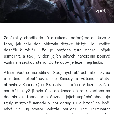
zpět
Ze školky chodila domů s rukama odřenýma do krve z
toho, jak celý den oblézala dětské hřiště. Její rodiče
dospěli k závěru, že je potřeba tuto energii nějak
usměrnit, a tak ji v den jejích pátých narozenin poprvé
vzali na lezeckou stěnu. Od té doby je lezení její láska.
Allison Vest se narodila ve Spojených státech, ale brzy se
s rodinou přestěhovala do Kanady a většinu dětství
strávila v Kanadských Skalnatých horách. V lezení začala
soutěžit, když jí bylo 9, a do kanadské reprezentace se
dostala jako teenagerka. Seznam jejích úspěchů obsahuje
tituly mistryně Kanady v boulderingu i v lezení na laně.
Když ve Squamishi vylezla boulder The Terminator