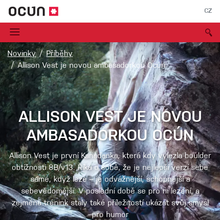
CZ
Novinky
Příběhy
Allison Vest je novou ambasadorkou Ocún
ALLISON VEST JE NOVOU
AMBASADORKOU OCÚN
Allison Vest je první Kanaďanka, která kdy vylezla boulder
obtížnosti 8B/v13. Říká o sobě, že je nejlepší verzí sebe
samé, když leze – je odvážnější, schopnější a
sebevědomější. V poslední době se pro ni lezení, a
zejména trénink staly také příležitostí ukázat svůj smysl
pro humor