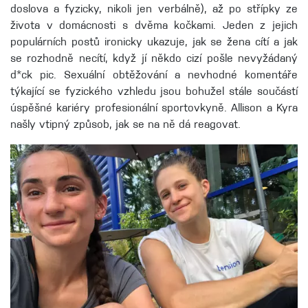
doslova a fyzicky, nikoli jen verbálně), až po střípky ze
života v domácnosti s dvěma kočkami. Jeden z jejich
populárních postů ironicky ukazuje, jak se žena cítí a jak
se rozhodně necítí, když jí někdo cizí pošle nevyžádaný
d*ck pic. Sexuální obtěžování a nevhodné komentáře
týkající se fyzického vzhledu jsou bohužel stále součástí
úspěšné kariéry profesionální sportovkyně. Allison a Kyra
našly vtipný způsob, jak se na ně dá reagovat.