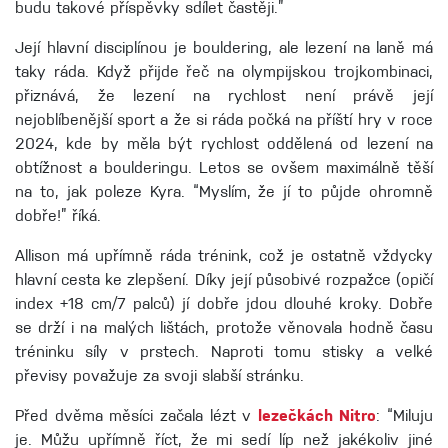
budu takové příspěvky sdílet častěji.”
Její hlavní disciplínou je bouldering, ale lezení na laně má
taky ráda. Když přijde řeč na olympijskou trojkombinaci,
přiznává, že lezení na rychlost není právě její
nejoblíbenější sport a že si ráda počká na příští hry v roce
2024, kde by měla být rychlost oddělená od lezení na
obtížnost a boulderingu. Letos se ovšem maximálně těší
na to, jak poleze Kyra. “Myslím, že jí to půjde ohromně
dobře!” říká.
Allison má upřímně ráda trénink, což je ostatně vždycky
hlavní cesta ke zlepšení. Díky její působivé rozpažce (opičí
index +18 cm/7 palců) jí dobře jdou dlouhé kroky. Dobře
se drží i na malých lištách, protože věnovala hodně času
tréninku síly v prstech. Naproti tomu stisky a velké
převisy považuje za svoji slabší stránku.
Před dvěma měsíci začala lézt v
lezečkách Nitro
: “Miluju
je. Můžu upřímně říct, že mi sedí líp než jakékoliv jiné