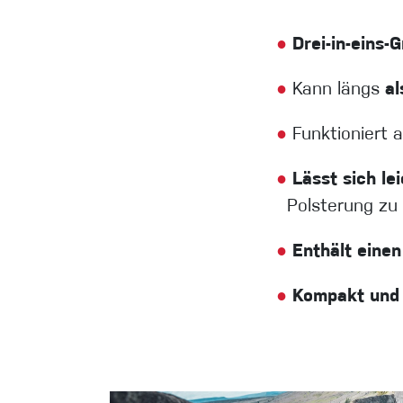
●
Drei-in-eins-G
●
Kann längs
al
●
Funktioniert 
●
Lässt sich le
Polsterung zu
●
Enthält einen
●
Kompakt und 