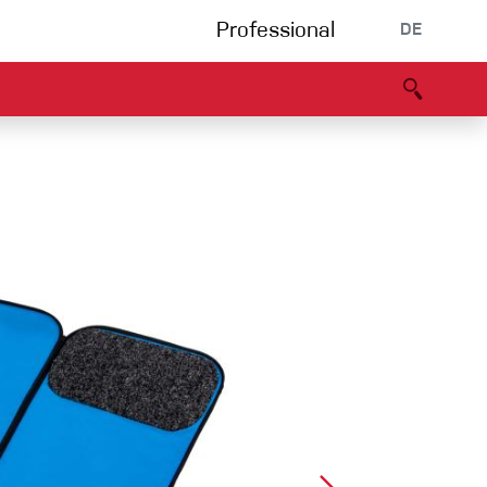
Professional
DE
s
Partners
B2B portal
Konformitätserklärung
Events
Bouldering
Kletterhalle
Klettersteig
Multipitch/tradclimb