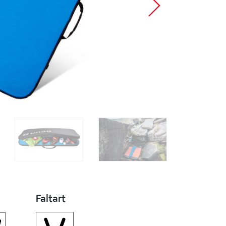
Sportklettern
Faltart