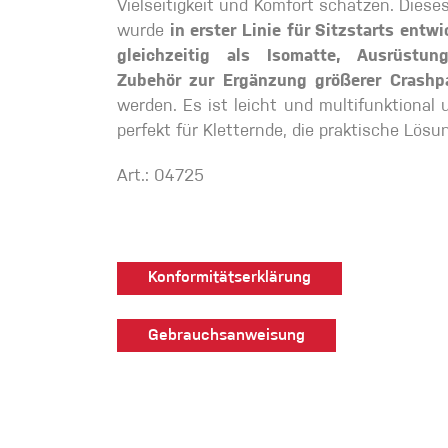
Vielseitigkeit und Komfort schätzen. Dies
Handschuhe
wurde
in erster Linie für Sitzstarts entw
gleichzeitig als Isomatte, Ausrüstun
Zubehör zur Ergänzung größerer Crashp
Kletterbekl
werden. Es ist leicht und multifunktional 
perfekt für Kletternde, die praktische Lösu
Männer
Art.: 04725
Konformitätserklärung
Frauen
Gebrauchsanweisung