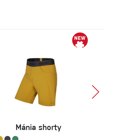
Mánia shorty
Mánia 