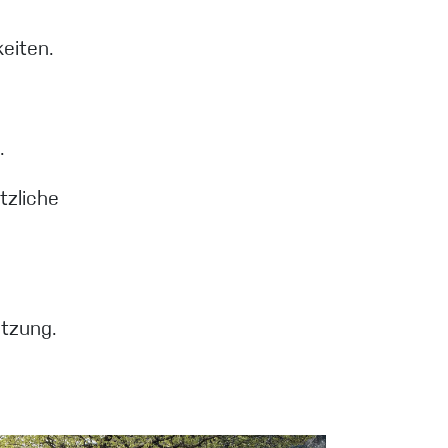
keiten.
.
tzliche
utzung.