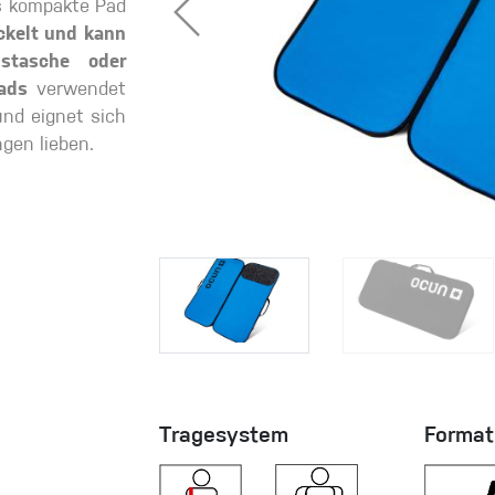
es kompakte Pad
ickelt und kann
gstasche oder
ads
verwendet
eidung
und eignet sich
ngen lieben.
Kletterhose
T-shirt
Jacke
Kletterhose
T-shirt
Tragesystem
Format
Jacke