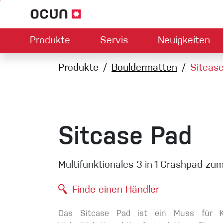
Produkte
Servis
Neuigkeiten
Hardware
Händlersuche
Produkte
Kontakt
Bouldermatten
Downloads
Über uns
Sitcas
Climbing L
Kletterschuhe
Sicherung
Klettergurte
Express-S
Seile
Sitcase Pad
Karabiner
Bouldermatten
Multifunktionales 3-in-1-Crashpad zu
Via ferrata
Schlingen
Finde einen Händler
Helme
Das Sitcase Pad ist ein Muss für Kl