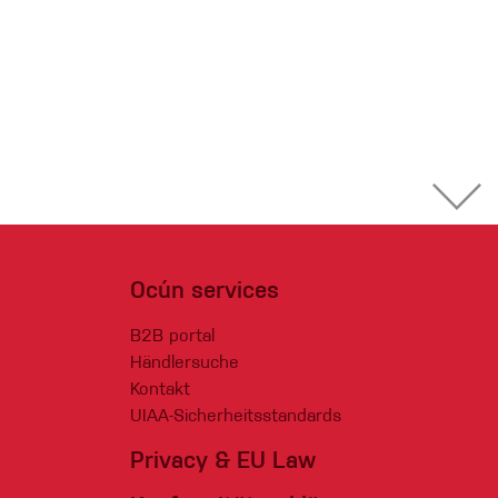
Ocún services
B2B portal
Händlersuche
Kontakt
UIAA-Sicherheitsstandards
Privacy & EU Law