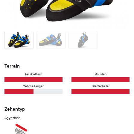
Terrain
Felsklettern
Boulden
Mehrseillängen
Kletterhalle
Zehentyp
Ägyptisch