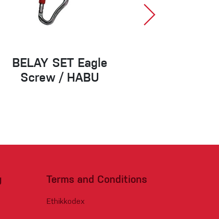
BELAY SET Eagle
Classi
Screw / HABU
W
g
Terms and Conditions
Ethikkodex