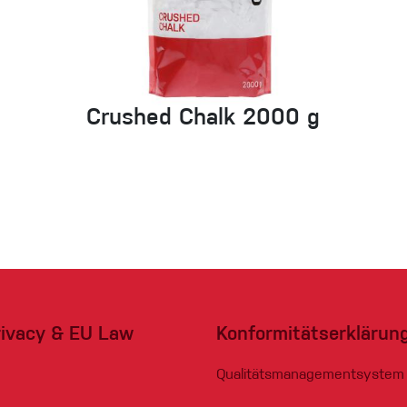
Crushed Chalk 2000 g
rivacy & EU Law
Konformitätserklärun
Qualitätsmanagementsystem