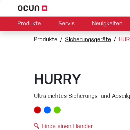
Produkte
Servis
Neuigkeiten
Hardware
Händlersuche
Produkte
Kontakt
Sicherungsgeräte
Downloads
Über uns
HUR
Climbing L
Kletterschuhe
Sicherung
Klettergurte
Express-S
Seile
HURRY
Karabiner
Bouldermatten
Ultraleichtes Sicherungs- und Abseil
Via ferrata
Schlingen
Helme
Finde einen Händler