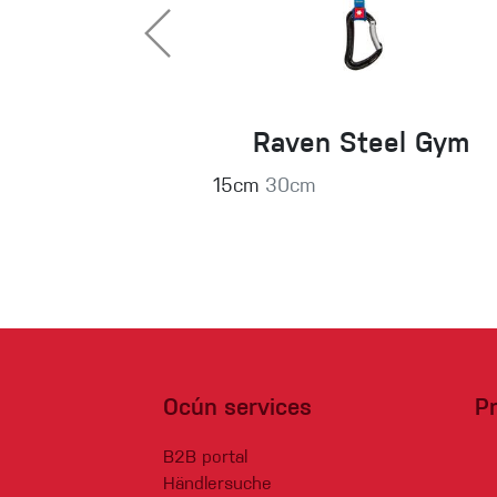
Raven Steel Gym
15cm
30cm
Ocún services
P
B2B portal
Händlersuche