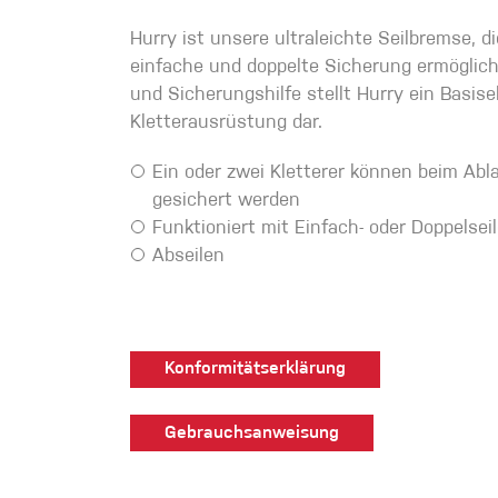
Handschuhe
Hurry ist unsere ultraleichte Seilbremse, di
einfache und doppelte Sicherung ermöglicht
und Sicherungshilfe stellt Hurry ein Basis
Kletterbekl
Kletterausrüstung dar.
Männer
Ein oder zwei Kletterer können beim Abl
gesichert werden
Funktioniert mit Einfach- oder Doppelsei
Abseilen
Frauen
Konformitätserklärung
Gebrauchsanweisung