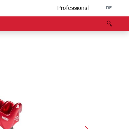
Professional
DE
s
Partners
B2B portal
Konformitätserklärung
Events
Bouldering
Kletterhalle
Klettersteig
Multipitch/tradclimb