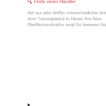
Finde einen Händler
Handschuhe
Set aus zehn Griffen unterschiedlicher G
einer Trainingswand zu Hause. Ihre feine
Kletterbekl
Oberflächenstruktur sorgt für besseren Gri
Männer
Frauen