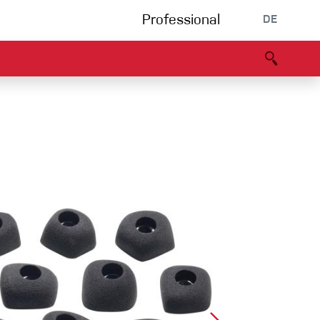
Professional
DE
s
Partners
B2B portal
Konformitätserklärung
Events
Bouldering
Kletterhalle
Klettersteig
Multipitch/tradclimb