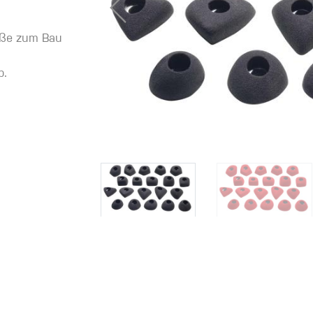
röße zum Bau
eidung
p.
Kletterhose
T-shirt
Jacke
Kletterhose
T-shirt
Jacke