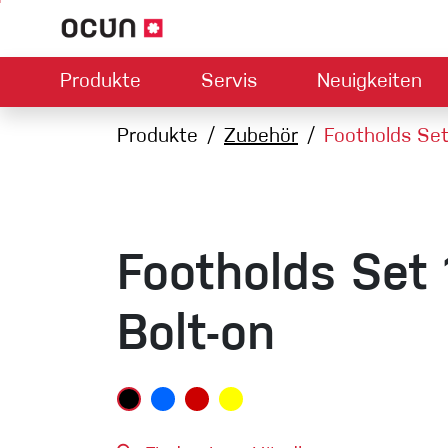
Produkte
Servis
Neuigkeiten
Hardware
Händlersuche
Produkte
Kontakt
Zubehör
Footholds Set
Downloads
Über uns
Climbing L
Kletterschuhe
Sicherung
Klettergurte
Express-S
Seile
Footholds Set 
Karabiner
Bouldermatten
Bolt-on
Via ferrata
Schlingen
Helme