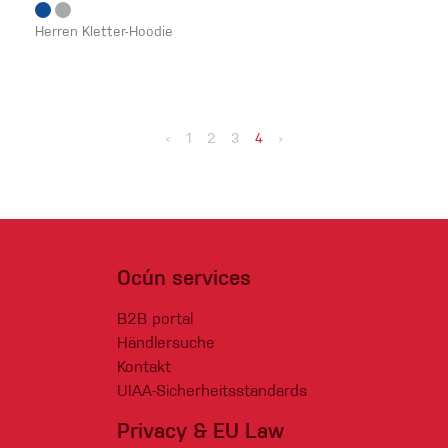
Herren Kletter-Hoodie
‹
1
2
3
4
›
Ocún services
B2B portal
Händlersuche
Kontakt
UIAA-Sicherheitsstandards
Privacy & EU Law