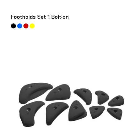
Footholds Set 1 Bolt-on