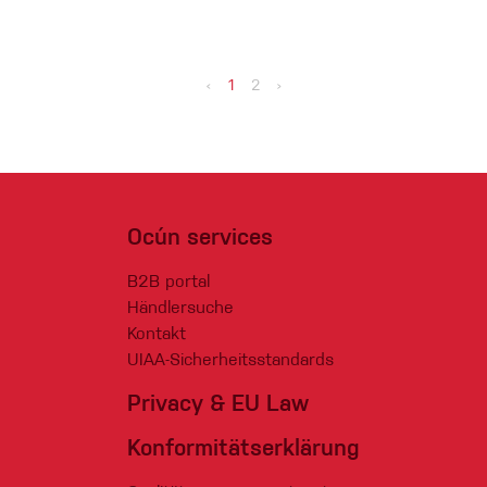
‹
1
2
›
Ocún services
B2B portal
Händlersuche
Kontakt
UIAA-Sicherheitsstandards
Privacy & EU Law
Konformitätserklärung