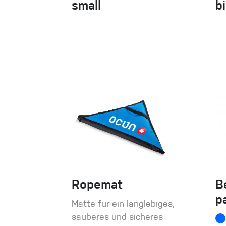
small
b
Ropemat
B
p
Matte für ein langlebiges,
sauberes und sicheres