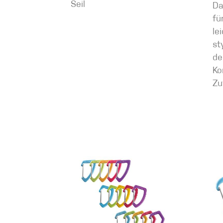
Seil
Da
fü
le
st
de
Ko
Zu