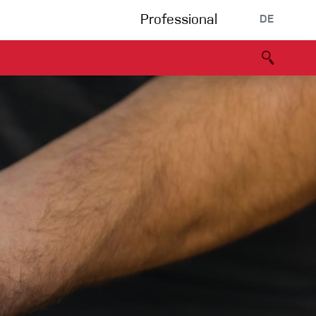
Professional
DE
s
Partners
B2B portal
Konformitätserklärung
Events
Bouldering
Kletterhalle
Klettersteig
Multipitch/tradclimb