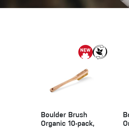
Handschuhe
Kletterbekl
Männer
Frauen
Boulder Brush
B
Organic 10-pack,
O