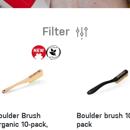
eidung
Filter
Kletterhose
T-shirt
Jacke
Kletterhose
T-shirt
Jacke
oulder Brush
Boulder brush 1
rganic 10-pack,
pack