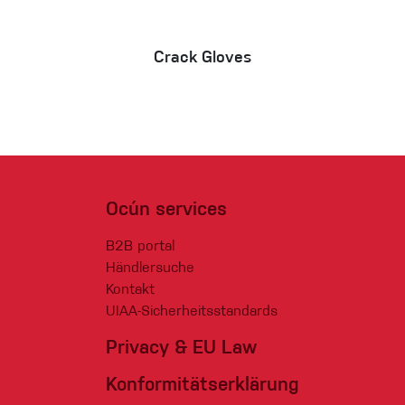
Crack Gloves
Ocún services
B2B portal
Händlersuche
Kontakt
UIAA-Sicherheitsstandards
Privacy & EU Law
Konformitätserklärung