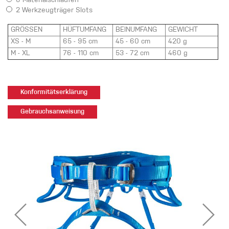
6 Materialschlaufen
2 Werkzeugträger Slots
GRÖSSEN
HÜFTUMFANG
BEINUMFANG
GEWICHT
XS - M
65 - 95 cm
45 - 60 cm
420 g
M - XL
76 - 110 cm
53 - 72 cm
460 g
Konformitätserklärung
Gebrauchsanweisung