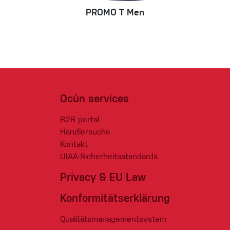
PROMO T Men
Ocún services
B2B portal
Händlersuche
Kontakt
UIAA-Sicherheitsstandards
Privacy & EU Law
Konformitätserklärung
Qualitätsmanagementsystem