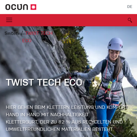
DE
Seiten
TWIST TECH
ECO
TWIST TECH ECO
HIER GEHEN BEIM KLETTERN LEISTUNG UND KOMFORT
HAND IN HAND MIT NACHHALTIGKEIT.
KLETTERGURT, DER ZU 82 % AUS RECYCELTEN UND
UMWELTFREUNDLICHEN MATERIALIEN BESTEHT.