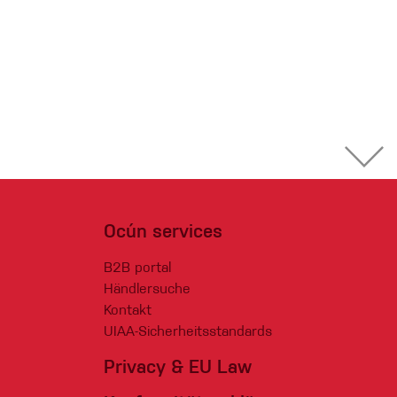
Ocún services
B2B portal
Händlersuche
Kontakt
UIAA-Sicherheitsstandards
Privacy & EU Law