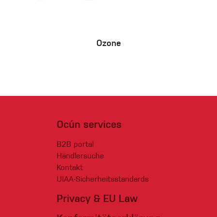
Ozone
Ocún services
B2B portal
Händlersuche
Kontakt
UIAA-Sicherheitsstandards
Privacy & EU Law