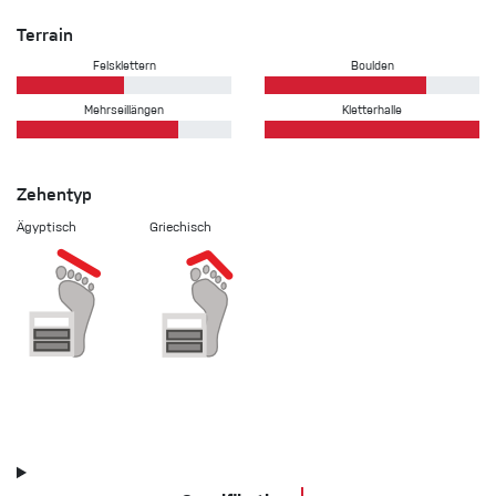
Terrain
Felsklettern
Boulden
Mehrseillängen
Kletterhalle
Zehentyp
Ägyptisch
Griechisch