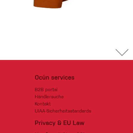
Ocún services
B2B portal
Händlersuche
Kontakt
UIAA-Sicherheitsstandards
Privacy & EU Law