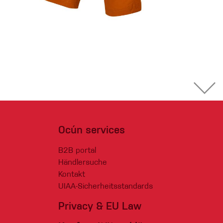
Ocún services
B2B portal
Händlersuche
Kontakt
UIAA-Sicherheitsstandards
Privacy & EU Law