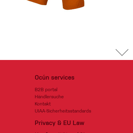
Ocún services
B2B portal
Händlersuche
Kontakt
UIAA-Sicherheitsstandards
Privacy & EU Law