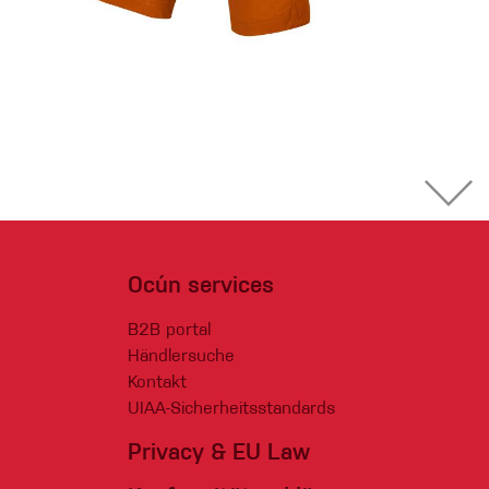
Ocún services
B2B portal
Händlersuche
Kontakt
UIAA-Sicherheitsstandards
Privacy & EU Law