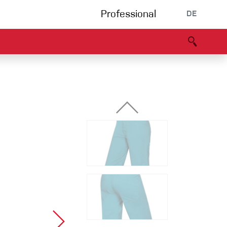
Professional
DE
s
Partners
B2B portal
Konformitätserklärung
Events
Bouldering
Kletterhalle
Klettersteig
Multipitch/tradclimb