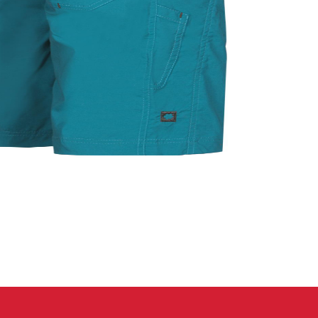
eidung
Kletterhose
T-shirt
Jacke
Kletterhose
T-shirt
Jacke