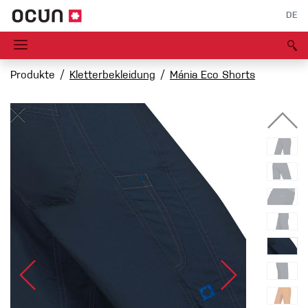
DE
Produkte
Kletterbekleidung
Mánia Eco Shorts