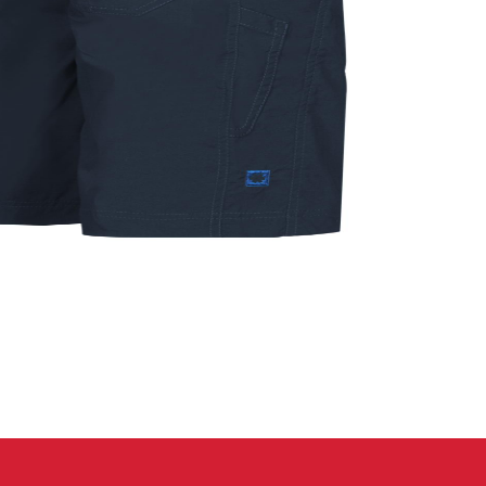
eidung
Kletterhose
T-shirt
Jacke
Kletterhose
T-shirt
Jacke