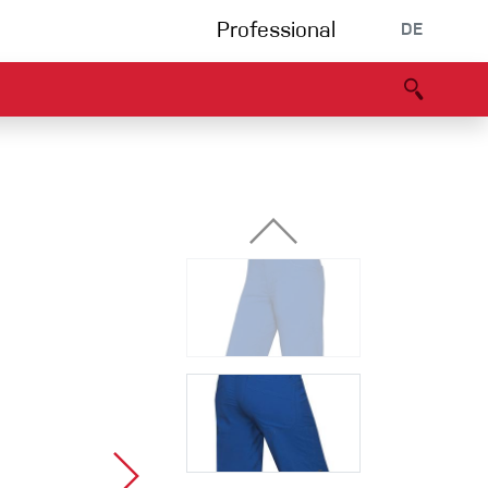
Professional
DE
s
Partners
B2B portal
Konformitätserklärung
Events
Bouldering
Kletterhalle
Klettersteig
Multipitch/tradclimb