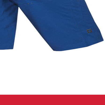
eidung
Kletterhose
T-shirt
Jacke
Kletterhose
T-shirt
Jacke