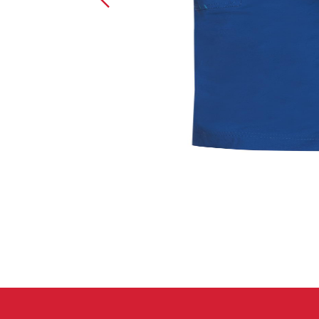
Handschuhe
Kletterbekl
Männer
Frauen