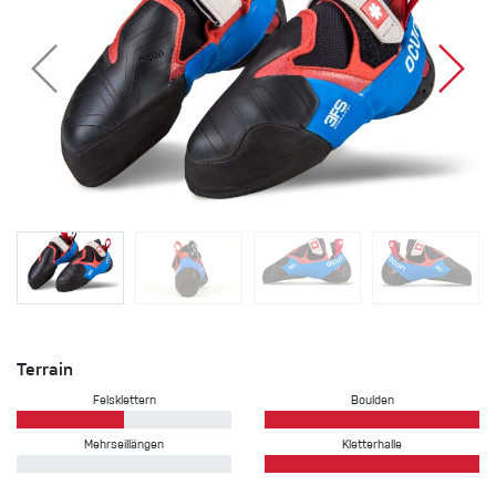
Terrain
Felsklettern
Boulden
Mehrseillängen
Kletterhalle