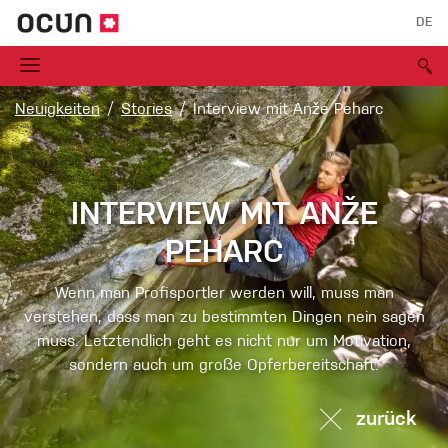
DE
Neuigkeiten
Stories
Interview mit Anže Peharc
INTERVIEW MIT ANŽE
PEHARC
Wenn man Profisportler werden will, muss man
verstehen, dass man zu bestimmten Dingen nein sagen
muss. Letztendlich geht es nicht nur um Motivation,
sondern auch um große Opferbereitschaft.
zurück