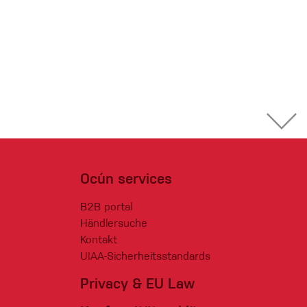
Ocún services
B2B portal
Händlersuche
Kontakt
UIAA-Sicherheitsstandards
Privacy & EU Law