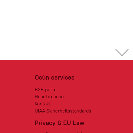
Ocún services
B2B portal
Händlersuche
Kontakt
UIAA-Sicherheitsstandards
Privacy & EU Law