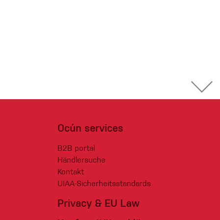
Ocún services
B2B portal
Händlersuche
Kontakt
UIAA-Sicherheitsstandards
Privacy & EU Law