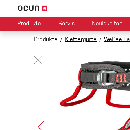
Produkte
Servis
Neuigkeiten
Hardware
Händlersuche
Produkte
Kontakt
Klettergurte
Downloads
Über uns
WeBee La
Climbing L
Kletterschuhe
Sicherung
Klettergurte
Express-S
Seile
Karabiner
Bouldermatten
Via ferrata
Schlingen
Helme