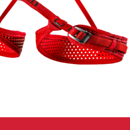
eidung
Kletterhose
T-shirt
Jacke
Kletterhose
T-shirt
Jacke