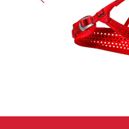
Handschuhe
Kletterbekl
Männer
Frauen