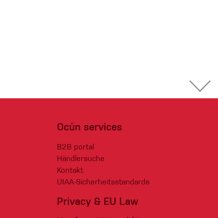
Ocún services
B2B portal
Händlersuche
Kontakt
UIAA-Sicherheitsstandards
Privacy & EU Law