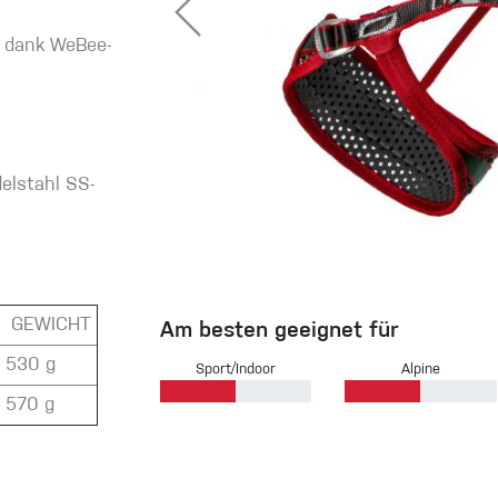
d dank WeBee-
eidung
Kletterhose
elstahl SS-
T-shirt
Jacke
GEWICHT
Am besten geeignet für
Kletterhose
530 g
Sport/Indoor
Alpine
T-shirt
570 g
Jacke