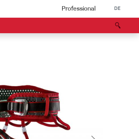
Professional
DE
s
Partners
B2B portal
Konformitätserklärung
Events
Bouldering
Kletterhalle
Klettersteig
Multipitch/tradclimb