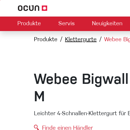
Produkte
Servis
Neuigkeiten
Hardware
Händlersuche
Produkte
Kontakt
Klettergurte
Downloads
Über uns
Webee Bi
Climbing L
Kletterschuhe
Sicherung
Klettergurte
Express-S
Seile
Webee Bigwall
Karabiner
Bouldermatten
M
Via ferrata
Schlingen
Leichter 4-Schnallen-Klettergurt für 
Helme
Finde einen Händler