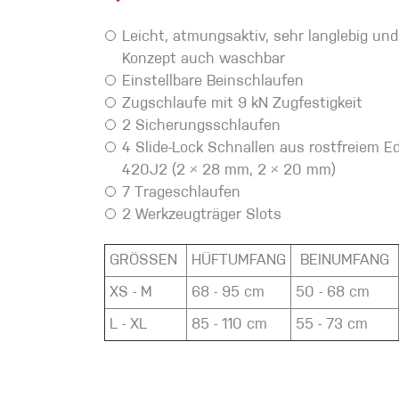
Handschuhe
Leicht, atmungsaktiv, sehr langlebig un
Konzept auch waschbar
Kletterbekl
Einstellbare Beinschlaufen
Zugschlaufe mit 9 kN Zugfestigkeit
Männer
2 Sicherungsschlaufen
4 Slide-Lock Schnallen aus rostfreiem Ed
420J2 (2 × 28 mm, 2 × 20 mm)
7 Trageschlaufen
2 Werkzeugträger Slots
GRÖSSEN
HÜFTUMFANG
BEINUMFANG
Frauen
XS - M
68 - 95 cm
50 - 68 cm
L - XL
85 - 110 cm
55 - 73 cm