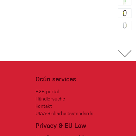
Ocún services
B2B portal
Händlersuche
Kontakt
UIAA-Sicherheitsstandards
Privacy & EU Law