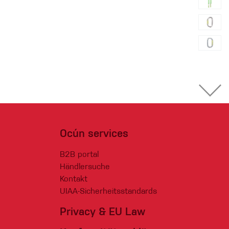
Ocún services
B2B portal
Händlersuche
Kontakt
UIAA-Sicherheitsstandards
Privacy & EU Law