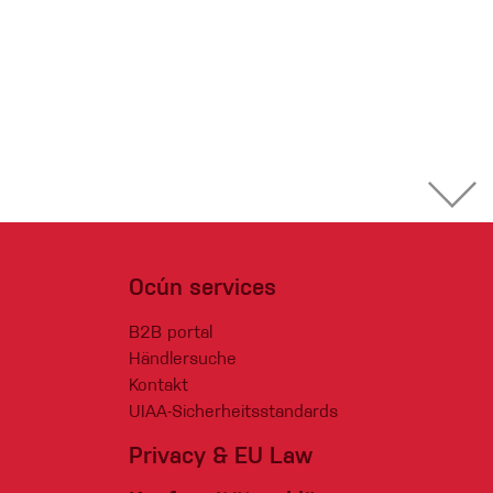
Ocún services
B2B portal
Händlersuche
Kontakt
UIAA-Sicherheitsstandards
Privacy & EU Law