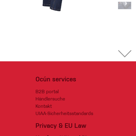
Ocún services
B2B portal
Händlersuche
Kontakt
UIAA-Sicherheitsstandards
Privacy & EU Law