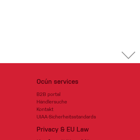
Ocún services
B2B portal
Händlersuche
Kontakt
UIAA-Sicherheitsstandards
Privacy & EU Law