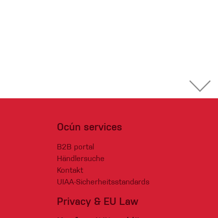
Ocún services
B2B portal
Händlersuche
Kontakt
UIAA-Sicherheitsstandards
Privacy & EU Law